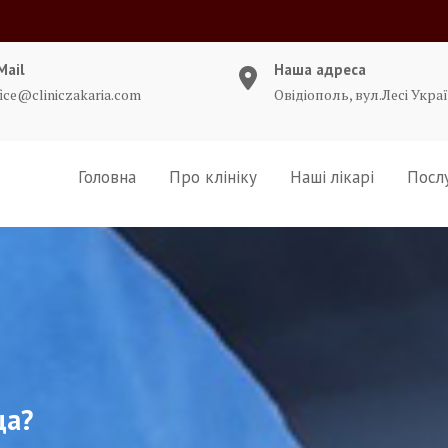
Mail
Наша адреса
fice@cliniczakaria.com
Овідіополь, вул.Лесі Украї
Головна
Про клініку
Наші лікарі
Посл
ща?