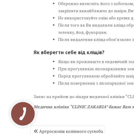
Обережно витягніть його з хоботком
закріпити якнайближче до шкіри. Ви
Не використовуйте олію або креми д
Після того як Ви видалили кліща об
зеленку, йод, фукорцин.
Після видалення кліща обов’язково з
Як вберегти себе від кліщів?
Якщо ви проживаєте в ендемічній зо
При прогулянках лісопарковими зона
Перед прогулянкою обробляйте шкіру
Після повернення з лісопаркової зон
Запис на прийом до лікаря медичної клініки “C
Медична клініка “CLINIC ZAKARIA” бажає Вам м
Навігація
Артроскопія колінного суглоба