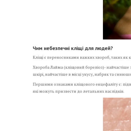
Чим небезпечні кліщі для людей?
Кліщі є переносниками важких хвороб, таких як 
Хвороба Лайма (кліщовий бореліоз)- найчастіше 
шкірі, найчастіше в місці укусу, набряк та синюшн
Першими ознаками кліщового енцефаліту є: підв
які можуть призвести до летальних наслідків.