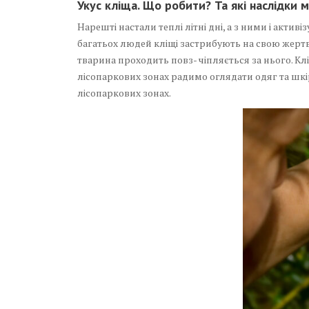
Укус кліща. Що робити? Та які наслідки 
Нарешті настали теплі літні дні, а з ними і акти
багатьох людей кліщі застрибують на свою жертву,
тварина проходить повз- чіпляється за нього. Кл
лісопаркових зонах радимо оглядати одяг та шкір
лісопаркових зонах.