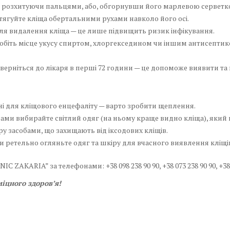
, розхитуючи пальцями, або, обгорнувши його марлевою серветкою
тягуйте кліща обертальними рухами навколо його осі.
ля видалення кліща — це лише підвищить ризик інфікування.
робіть місце укусу спиртом, хлоргекседином чи іншим антисепти
верніться до лікаря в перші 72 години — це допоможе виявити та
ні для кліщового енцефаліту — варто зробити щеплення.
ми вибирайте світлий одяг (на ньому краще видно кліща), який 
 засобами, що захищають від іксодових кліщів.
и ретельно огляньте одяг та шкіру для вчасного виявлення кліщі
LINIC ZAKARIA” за телефонами:
+38 098 238 90 90, +38 073 238 90 90, +38
іцного здоров’я!