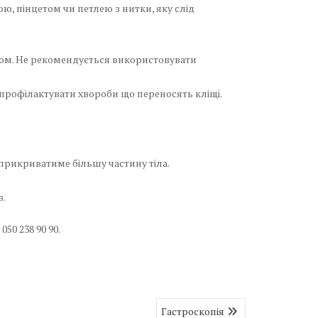
, пінцетом чи петлею з нитки, яку слід
ком. Не рекомендується використовувати
 профілактувати хвороби що переносять кліщі.
прикриватиме більшу частину тіла.
в.
 050 238 90 90.
Гастроскопія