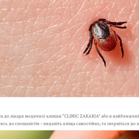
ся до лікаря медичної клініки “CLINIC ZAKARIA” або в найближчи
сь до спеціалістів – видаліть кліща самостійно, та зверніться до л