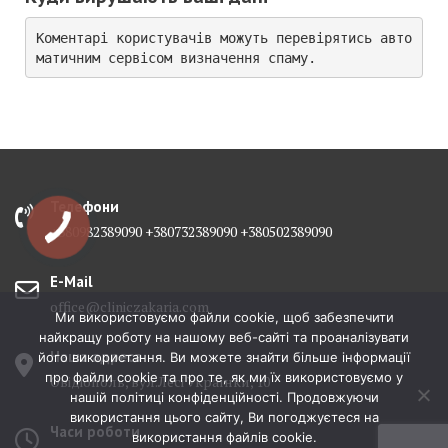
Коментарі користувачів можуть перевірятись авто
матичним сервісом визначення спаму.
Телефони
+380982389090 +380732389090 +380502389090
E-Mail
office@cliniczakaria.com
Ми використовуємо файли cookie, щоб забезпечити
найкращу роботу на нашому веб-сайті та проаналізувати
Наша адреса
його використання. Ви можете знайти більше інформації
про файли cookie та про те, як ми їх використовуємо у
Овідіополь, вул.Лесі Українки, 10
нашій політиці конфіденційності. Продовжуючи
використання цього сайту, Ви погоджуєтеся на
Часи роботи
використання файлів cookie.