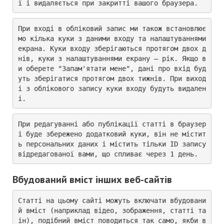
ї і видаляється при закритті вашого браузера.
При вході в обліковий запис ми також встановлює
мо кілька куки з даними входу та налаштуваннями 
екрана. Куки входу зберігаються протягом двох д
нів, куки з налаштуваннями екрану – рік. Якщо в
и оберете "Запам'ятати мене", дані про вхід буд
уть зберігатися протягом двох тижнів. При виход
і з облікового запису куки входу будуть видален
і.
При редагуванні або публікації статті в браузер
і буде збережено додатковий куки, він не містит
ь персональних даних і містить тільки ID запису 
відредагованої вами, що спливає через 1 день.
Вбудований вміст інших веб-сайтів
Статті на цьому сайті можуть включати вбудовани
й вміст (наприклад відео, зображення, статті та 
ін), подібний вміст поводиться так само, якби в