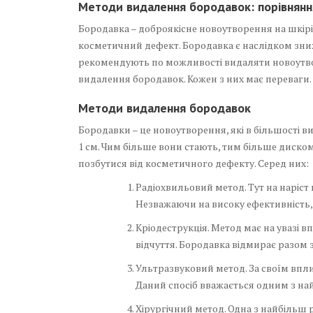
Методи видалення бородавок: порівняння
Бородавка – доброякісне новоутворення на шкірі,
косметичний дефект. Бородавка є наслідком зниже
рекомендують по можливості видаляти новоутворе
видалення бородавок. Кожен з них має переваги.
Методи видалення бородавок
Бородавки – це новоутворення, які в більшості в
1 см. Чим більше вони стають, тим більше диско
позбутися від косметичного дефекту. Серед них:
Радіохвильовий метод. Тут на наріс
Незважаючи на високу ефективність, у
Кріодеструкція. Метод має на увазі 
відчуття. Бородавка відмирає разом 
Ультразвуковий метод. За своїм впли
Даний спосіб вважається одним з най
Хірургічний метод. Одна з найбільш 