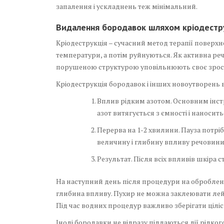
запалення і ускладнень теж мінімальний.
Видалення бородавок шляхом кріодестру
Кріодеструкція – сучасний метод терапії поверх
температури, а потім руйнуються. Як активна реч
порушеною структурою уповільнюють своє зрос
Кріодеструкція бородавок і інших новоутворень 
Вплив рідким азотом. Основним інстр
азот витягується з ємності і наносит
Перерва на 1-2 хвилини. Пауза потріб
величину і глибину впливу речовини
Результат. Після всіх впливів шкіра 
На наступний день після процедури на оброблені
глибина впливу. Пухир не можна заклеювати лей
Під час водних процедур важливо зберігати цілі
Іноді бородавки не відразу піддаються дії рідког