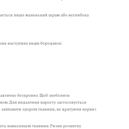
лишається лише маленький шрам або неглибока
ення наступних видів бородавок:
практично безкровно. Щоб знеболити
емом. Для видалення наросту застосовується
е зачіпаючи здорові тканини, не дратуючи нерви і
ають навколишні тканини. Ризик розвитку