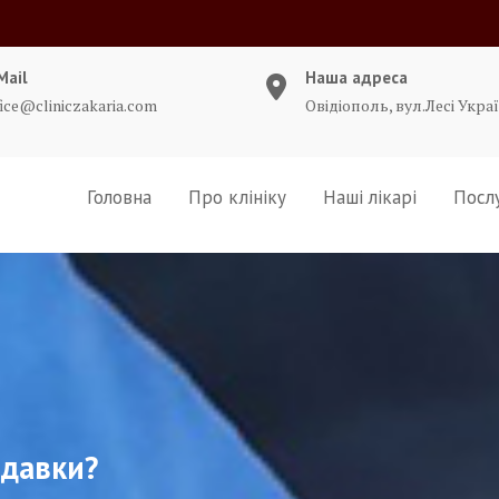
Mail
Наша адреса
fice@cliniczakaria.com
Овідіополь, вул.Лесі Украї
Головна
Про клініку
Наші лікарі
Посл
одавки?