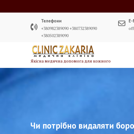
Skip
to
content
Телефони
E-
+380982389090 +380732389090
of
+380502389090
Якісна медична допомога для кожного
Чи потрібно видаляти бор