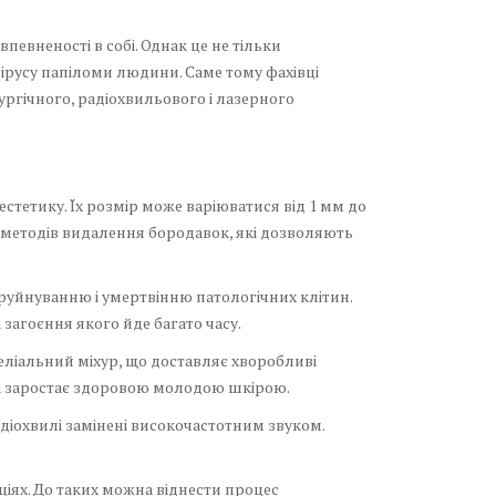
евненості в собі. Однак це не тільки
вірусу папіломи людини. Саме тому фахівці
ргічного, радіохвильового і лазерного
стетику. Їх розмір може варіюватися від 1 мм до
х методів видалення бородавок, які дозволяють
руйнуванню і умертвінню патологічних клітин.
 загоєння якого йде багато часу.
теліальний міхур, що доставляє хворобливі
нка заростає здоровою молодою шкірою.
діохвилі замінені високочастотним звуком.
іях. До таких можна віднести процес