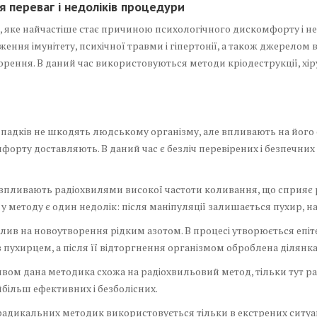
 переваг і недоліків процедури
 яке найчастіше стає причиною психологічного дискомфорту і невп
ння імунітету, психічної травми і гіпертонії, а також джерелом 
ння. В даний час використовуються методи кріодеструкції, хіру
ипадків не шкодять людському організму, але впливають на його е
мфорту доставляють. В даний час є безліч перевірених і безпечни
т впливають радіохвилями високої частоти коливання, що сприяє 
 методу є один недолік: після маніпуляції залишається пухир, на
вплив на новоутворення рідким азотом. В процесі утворюється епі
з пухирцем, а після її відторгнення організмом оброблена діля
вом дана методика схожа на радіохвильовий метод, тільки тут ра
більш ефективних і безболісних.
радикальних методик використовується тільки в екстрених ситуац