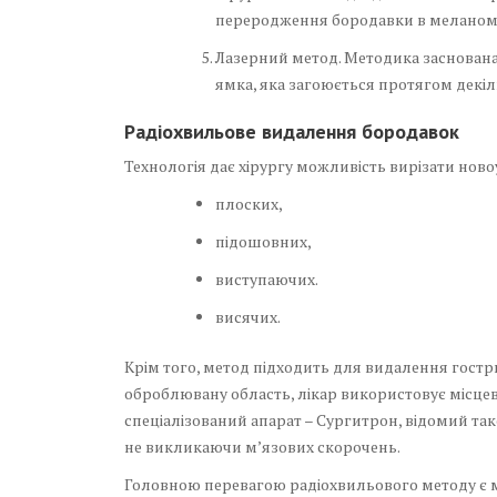
переродження бородавки в меланому
Лазерний метод. Методика заснована
ямка, яка загоюється протягом декіл
Радіохвильове видалення бородавок
Технологія дає хірургу можливість вирізати нов
плоских,
підошовних,
виступаючих.
висячих.
Крім того, метод підходить для видалення гост
оброблювану область, лікар використовує місцев
спеціалізований апарат – Сургитрон, відомий так
не викликаючи м’язових скорочень.
Головною перевагою радіохвильового методу є мі