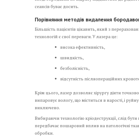
сеансів буває досить.
Порівняння методів видалення бородавок
Більшість пацієнтів цікавить, який з перерахова
технологій є свої переваги. У лазера це:
висока ефективність,
швидкість,
безболісність,
відсутність післяопераційних кровот
Крім цього, лазер дозволяє хірургу діяти точко
випаровує вологу, що міститься в нарості, і руйн
виключено.
Вибираючи технологію кріодеструкції, слід бути
передбачає пошаровий вплив на патологічні тка
обробки.