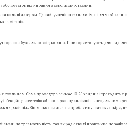
 або початок відмирання навколишніх тканин.
 на впливі лазером. Це найсучасніша технологія, після якої за
ькох місяців.
оутворення буквально «під корінь». Її використовують для видал
рих кондилом. Сама процедура займає 10-20 хвилин і проходить 
у ін’єкційну анестезію або поверхневу аплікацію спеціальним кр
ож як радіоніж. Він м’яко впливає на проблемну ділянку шкіри, н
німальна травматичність, так як радіохвилі практично не зачіп