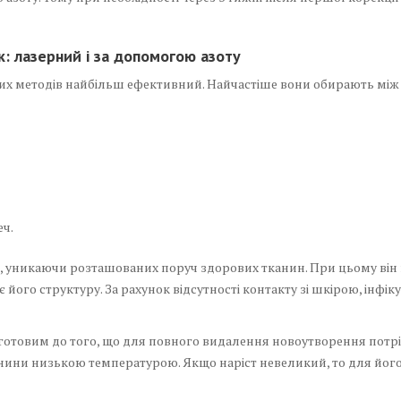
: лазерний і за допомогою азоту
них методів найбільш ефективний. Найчастіше вони обирають між 
еч.
во, уникаючи розташованих поруч здорових тканин. При цьому ві
ує його структуру. За рахунок відсутності контакту зі шкірою, інф
 готовим до того, що для повного видалення новоутворення потріб
нини низькою температурою. Якщо наріст невеликий, то для його