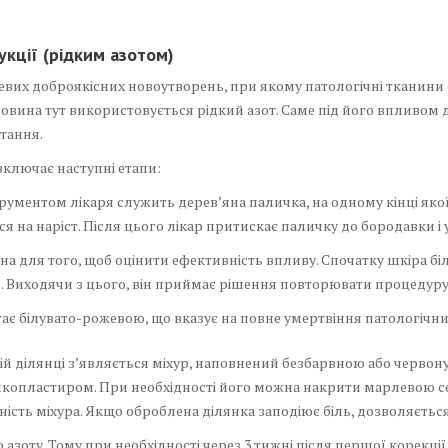
кції (рідким азотом)
невих доброякісних новоутворень, при якому патологічні тканин
овина тут використовується рідкий азот. Саме під його впливом 
тання.
включає наступні етапи:
ументом лікаря служить дерев’яна паличка, на одному кінці якої
ься на наріст. Після цього лікар притискає паличку до бородавки і
на для того, щоб оцінити ефективність впливу. Спочатку шкіра бі
. Виходячи з цього, він приймає рішення повторювати процедуру 
стає білувато-рожевою, що вказує на повне умертвіння патологічни
й ділянці з’являється міхур, наповнений безбарвною або червон
копластиром. При необхідності його можна накрити марлевою сер
сність міхура. Якщо оброблена ділянка заподіює біль, дозволяєт
о азоту. Тому при необхідності через 3 тижні після першої корекц