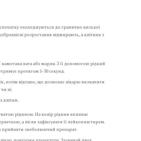
и спочатку охолоджуються до гранично низької
доброякісні розростання відмирають, а клітини з
 намотана вата або марля. З її допомогою рідкий
 утримує протягом 5-30 секунд.
ліє, потім відтаює, що дозволяє лікарю визначити
чи ні.
х клітин.
уватою рідиною. На колір рідини впливає
веткою, а після зафіксувати її лейкопластирем.
ься прийняти знеболюючий препарат.
ії лікар повторює процедуру. Зазвичай двох